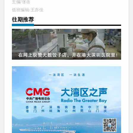
主编/张蓓
值班编辑/王亦佳
往期推荐