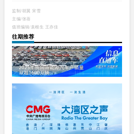
监制/胡翼 宋雪
主编/张蓓
值班编辑/
袁根生 王亦佳
往期推荐