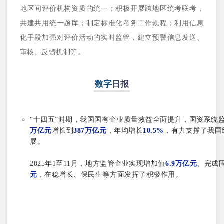
地区间评价机构资质的统一；积极开展跨地区统考联考，
共建共用统一题库；制定标准化考务工作规程；利用信息
化手段加强对评价活动的实时监管，建立预警信息发送、
审核、反馈机制等。
数字
日报
“十四五”时期，我国国有企业质量效益全面提升，国资系统
万亿元
增长到
387万亿元
，年均增长
10.5%
，有力支撑了我国
展。
2025年1至11月，地方监管企业实现增加值
6.9万亿元
、完成
元
，在稳增长、保民生等方面发挥了积极作用。