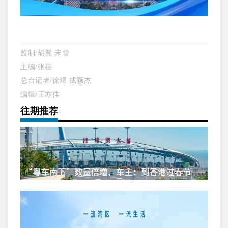
监制/胡翼 宋雪
主编/张蓓
总台记者/
徐煜 成颖杰
编辑/王亦佳
往期推荐