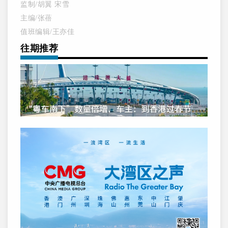
监制/胡翼 宋雪
主编/张蓓
值班编辑/王亦佳
往期推荐