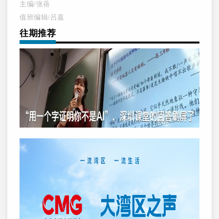
主编/张蓓
值班编辑/吕嘉
往期推荐