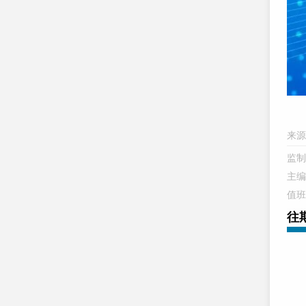
来
监制
主编
值班
往