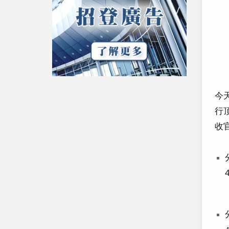
今
行
收