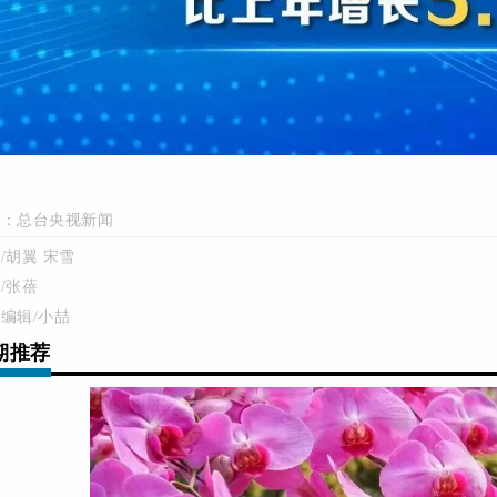
源：总台央视新闻
/胡翼 宋雪
/张蓓
编辑/小喆
期推荐