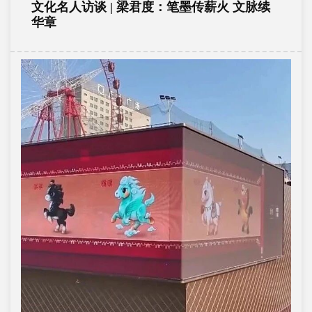
文化名人访谈 | 梁君度：笔墨传薪火 文脉续
华章